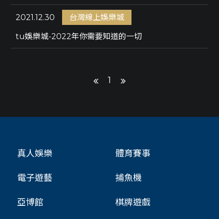
優惠活動
2021.12.30
台灣線上娛樂城
VIP尊爵會所
tu娛樂城-2022年你需要知道的一切
立即註冊
1
真人娛樂
體育賽事
電子遊藝
捕魚機
亞博館
棋牌遊戲