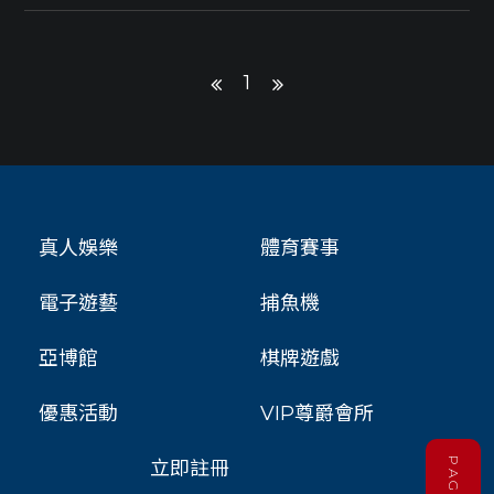
VIP尊爵會所
1
立即註冊
真人娛樂
體育賽事
電子遊藝
捕魚機
亞博館
棋牌遊戲
優惠活動
VIP尊爵會所
立即註冊