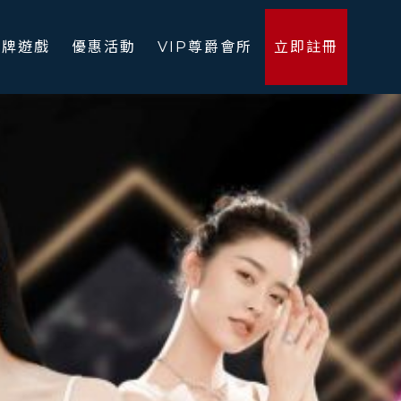
棋牌遊戲
優惠活動
VIP尊爵會所
立即註冊
真人娛樂
體育賽事
電子遊藝
捕魚機
亞博館
棋牌遊戲