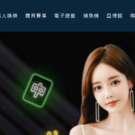
真人娛樂
體育賽事
電子遊藝
捕魚機
亞博館