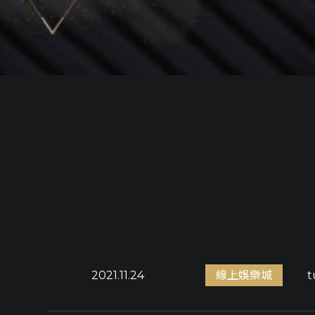
2021.11.24
線上娛樂城