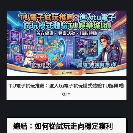
TU電子試玩推薦：進入tu電子試玩模式體驗TU娛樂城l
ol。
總結：如何從試玩走向穩定獲利