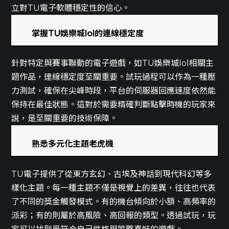
立對TU電子軟體穩定性的信心。
掌握TU娛樂城lol的連線穩定度
針對特定與賽事聯動的電子遊戲，如TU娛樂城lol相關主
題作品，連線穩定度至關重要。試玩過程可以作為一種壓
力測試，確保在尖峰時段，平台的伺服器回應速度依然能
保持在最佳狀態。這對於需要精確判斷點擊時機的玩家來
說，是至關重要的技術保障。
熟悉多元化主題老虎機
TU電子提供了從東方玄幻、古埃及神話到現代科幻等多
樣化主題。每一種主題不僅是視覺上的差異，往往也代表
了不同的獎金觸發模式。有的機台傾向於小額、高頻率的
派彩；有的則屬於高風險、高回報的類型。透過試玩，玩